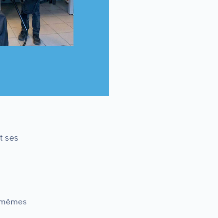
t ses
x-mêmes