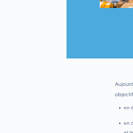
Aujourd
objectif
en e
en 
et l