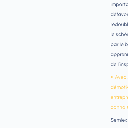
importa
défavo
redoubl
le sché
par le 
apprenn
de l’in
« Avec 
démoti
entrepre
connais
Semlex 