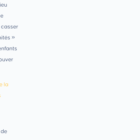
lieu
de
̀ casser
ités »
enfants
rouver
e la
s
 de