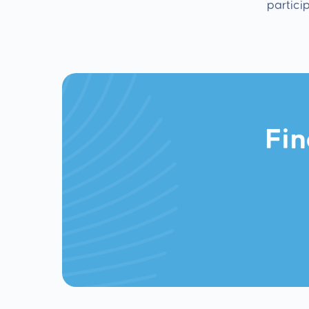
particip
Fin