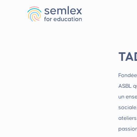
TA
Fondée
ASBL qu
un ense
sociale
atelier
passion