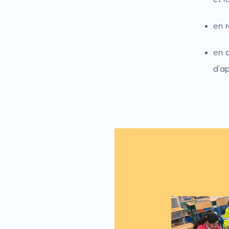
en r
en 
d’ap