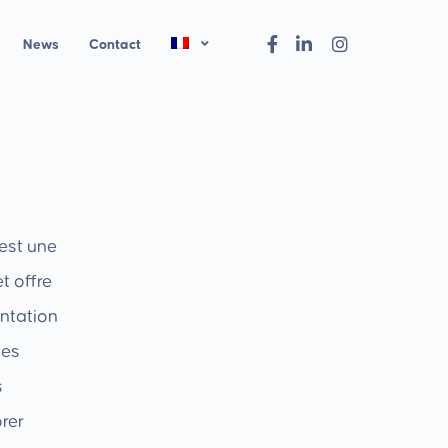
News
Contact
est une
t offre
entation
des
s
orer