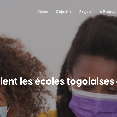
Vision
Objectifs
Projets
A Propos
ent les écoles togolaise