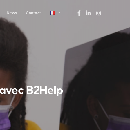
News
Contact
s avec B2Help