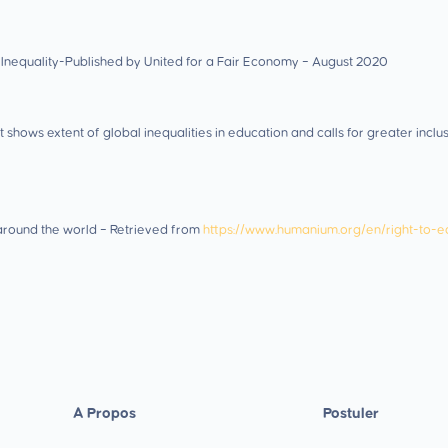
al Inequality-Published by United for a Fair Economy – August 2020
ows extent of global inequalities in education and calls for greater inc
 around the world – Retrieved from
https://www.humanium.org/en/right-to-e
A Propos
Postuler